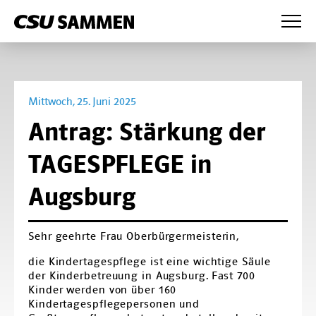
News
Wahlprogramm
Mittwoch, 25. Juni 2025
Presse
Antrag: Stärkung der
Anträge
TAGESPFLEGE in
Partei
Augsburg
Mandatsträger
Fraktion
Bezirksvorstand
Fraktionsvorstand
CSU Augsburg
Sehr geehrte Frau Oberbürgermeisterin,
die Kindertagespflege ist eine wichtige Säule
Kreisverband Augsburg-West
Mitglieder
der Kinderbetreuung in Augsburg. Fast 700
Kinder werden von über 160
Kreisverband Augsburg-Ost
Bürgermeister und Referenten
Kindertagespflegepersonen und