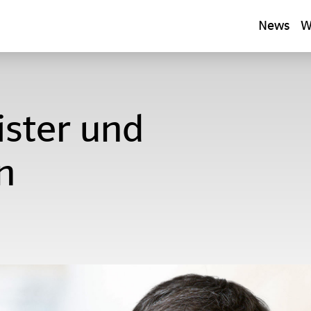
News
W
ster und
n