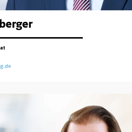
sberger
rat
rg.de