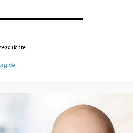
tgeschichte
urg.de