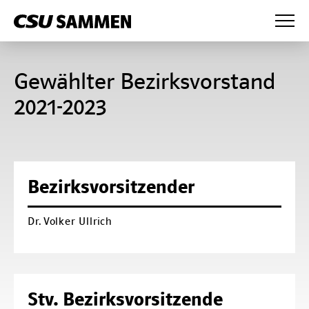
News
Gewählter Bezirksvorstand
Wahlprogramm
2021-2023
Presse
Anträge
Partei
Bezirksvorsitzender
Mandatsträger
Fraktion
Dr. Volker Ullrich
Bezirksvorstand
Fraktionsvorstand
CSU Augsburg
Kreisverband Augsburg-West
Mitglieder
Kreisverband Augsburg-Ost
Bürgermeister und Referenten
Stv. Bezirksvorsitzende