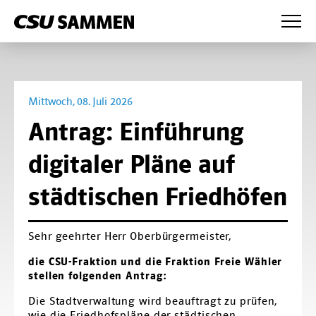
News
Wahlprogramm
Mittwoch, 08. Juli 2026
Presse
Antrag: Einführung
Anträge
digitaler Pläne auf
Partei
städtischen Friedhöfen
Mandatsträger
Fraktion
Bezirksvorstand
Fraktionsvorstand
CSU Augsburg
Sehr geehrter Herr Oberbürgermeister,
die CSU-Fraktion und die Fraktion Freie Wähler
Kreisverband Augsburg-West
Mitglieder
stellen folgenden Antrag:
Kreisverband Augsburg-Ost
Bürgermeister und Referenten
Die Stadtverwaltung wird beauftragt zu prüfen,
wie die Friedhofspläne der städtischen