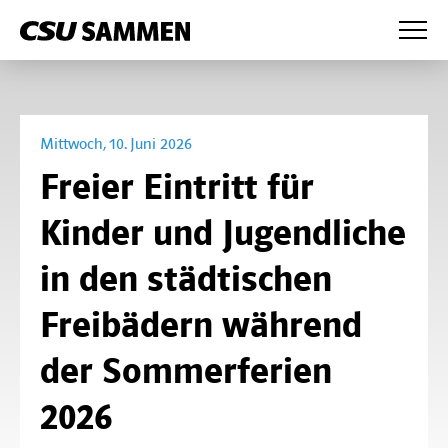
News
Wahlprogramm
Mittwoch, 10. Juni 2026
Presse
Freier Eintritt für
Anträge
Kinder und Jugendliche
Partei
in den städtischen
Mandatsträger
Fraktion
Freibädern während
Bezirksvorstand
Fraktionsvorstand
CSU Augsburg
der Sommerferien
Kreisverband Augsburg-West
Mitglieder
2026
Kreisverband Augsburg-Ost
Bürgermeister und Referenten