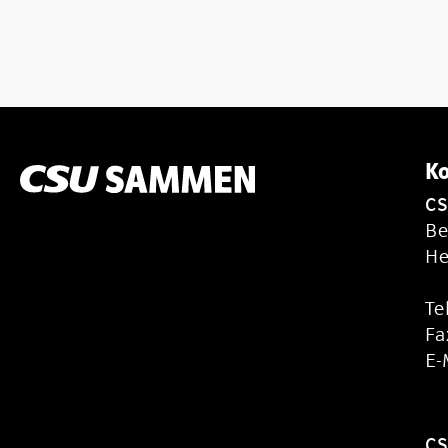
Ko
C
Be
He
Te
Fa
E-
CS