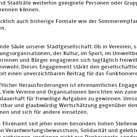
nd Stadträte weiterhin geeignete Personen oder Grup
enennen können.
rücklich auch bisherige Formate wie der Sommerempfa
en.
nde Säule unserer Stadtgesellschaft. Ob in Vereinen, s
tungsorganisationen, der Kultur, im Sport, im Umweltb
erinnen und Bürger engagieren sich tagtäglich freiwill
inwohl. Dieses Engagement stärkt den gesellschaftl
et einen unverzichtbaren Beitrag für das Funktionier
aftlicher Herausforderungen ist ehrenamtliches Enga
r. Viele Vereine und Organisationen berichten von z
auerhaft für freiwillige Aufgaben zu gewinnen. Umso 
chtbar und glaubwürdig Wertschätzung gegenüber den
en und sich für andere einsetzen.
s Ehrenamt seit jeher einen besonders hohen Stellenw
n Verantwortungsbewusstsein, Solidarität und gelebt