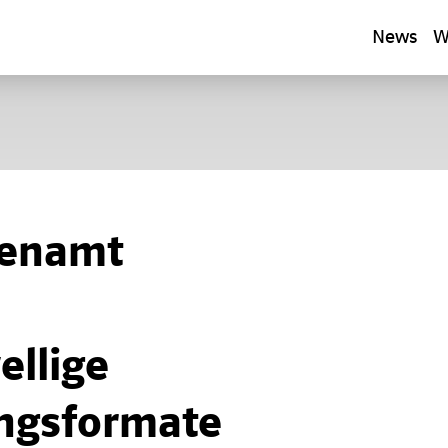
News
W
renamt
ellige
ngsformate