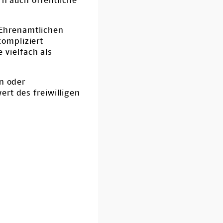
rn auch öffentliche
Ehrenamtlichen
ompliziert
vielfach als
en oder
rt des freiwilligen