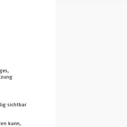
ges,
tzung
ig sichtbar
rden kann,