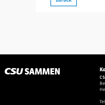
Ko
C
Be
He
Te