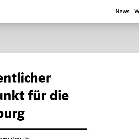
News
W
entlicher
nkt für die
burg