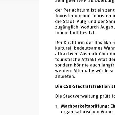
Sehr geehrte Frau Oberbürg
der Perlachturm ist ein ze
Touristinnen und Touristen 
die Stadt. Aufgrund der Sani
zugänglich, wodurch Augsbu
Innenstadt besitzt.
Der Kirchturm der Basilika S
kulturell bedeutsames Wahr
attraktiven Ausblick über d
touristische Attraktivität 
sondern könnte auch langfris
werden. Alternativ würde si
anbieten.
Die CSU-Stadtratsfraktion s
Die Stadtverwaltung prüft 
Machbarkeitsprüfung:
Ei
organisatorischen Voraus