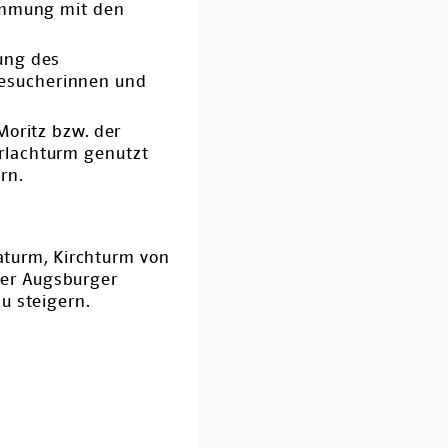
timmung mit den
rung des
Besucherinnen und
Moritz bzw. der
erlachturm genutzt
rn.
raturm, Kirchturm von
 der Augsburger
u steigern.