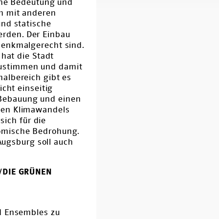
sche Bedeutung und
ch mit anderen
und statische
rden. Der Einbau
denkmalgerecht sind.
 hat die Stadt
zustimmen und damit
albereich gibt es
cht einseitig
 Bebauung und einen
den Klimawandels
sich für die
nomische Bedrohung.
ugsburg soll auch
0/DIE GRÜNEN
 Ensembles zu