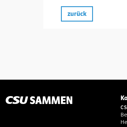
zurück
Ko
C
Be
He