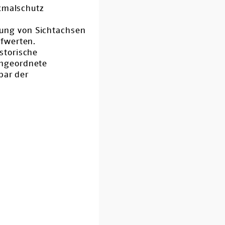
nkmalschutz
ung von Sichtachsen
fwerten.
storische
angeordnete
bar der