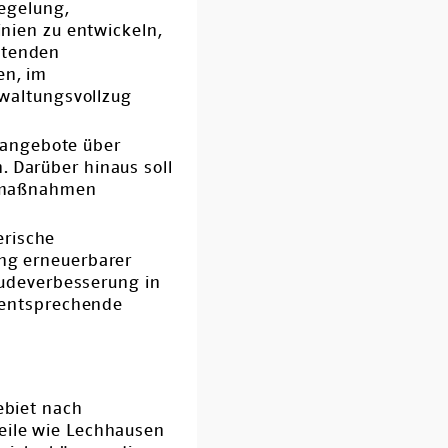
egelung,
nien zu entwickeln,
eltenden
en, im
waltungsvollzug
sangebote über
Darüber hinaus soll
gsmaßnahmen
erische
ng erneuerbarer
äudeverbesserung in
 entsprechende
ebiet nach
teile wie Lechhausen