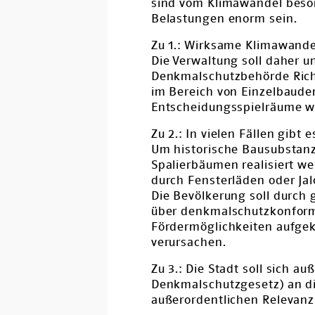
sind vom Klimawandel beson
Belastungen enorm sein.
Zu 1.: Wirksame Klimawan
Die Verwaltung soll daher u
Denkmalschutzbehörde Ric
im Bereich von Einzelbaude
Entscheidungsspielräume we
Zu 2.: In vielen Fällen gi
Um historische Bausubstanz
Spalierbäumen realisiert we
durch Fensterläden oder Ja
Die Bevölkerung soll durch 
über denkmalschutzkonfo
Fördermöglichkeiten aufge
verursachen.
Zu 3.: Die Stadt soll sich 
Denkmalschutzgesetz) an di
außerordentlichen Relevanz