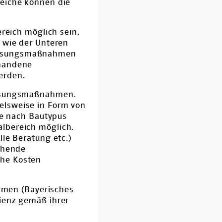
reiche können die
eich möglich sein.
e wie der Unteren
passungsmaßnahmen
rhandene
erden.
passungsmaßnahmen.
elsweise in Form von
je nach Bautypus
lbereich möglich.
le Beratung etc.)
chende
ohe Kosten
ahmen (Bayerisches
ienz gemäß ihrer