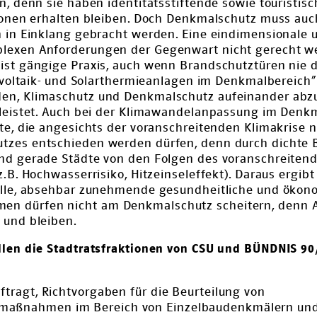
n, denn sie haben identitätsstiftende sowie touristi
tionen erhalten bleiben. Doch Denkmalschutz muss au
 in Einklang gebracht werden. Eine eindimensionale 
lexen Anforderungen der Gegenwart nicht gerecht we
ist gängige Praxis, auch wenn Brandschutztüren nie 
tovoltaik- und Solarthermieanlagen im Denkmalbereich”
en, Klimaschutz und Denkmalschutz aufeinander ab
eleistet. Auch bei der Klimawandelanpassung im Denkm
te, die angesichts der voranschreitenden Klimakrise ni
tzes entschieden werden dürfen, denn durch dichte
nd gerade Städte von den Folgen des voranschreiten
.B. Hochwasserrisiko, Hitzeinseleffekt). Daraus ergibt 
ielle, absehbar zunehmende gesundheitliche und öko
 dürfen nicht am Denkmalschutz scheitern, denn A
 und bleiben.
llen die Stadtratsfraktionen von CSU und BÜNDNIS 9
ftragt, Richtvorgaben für die Beurteilung von
aßnahmen im Bereich von Einzelbaudenkmälern und