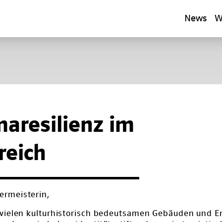
News
W
maresilienz im
eich
ermeisterin,
t vielen kulturhistorisch bedeutsamen Gebäuden und E