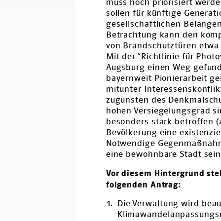
muss hoch priorisiert werde
sollen für künftige Genera
gesellschaftlichen Belangen
Betrachtung kann den komp
von Brandschutztüren etwa 
Mit der “Richtlinie für Pho
Augsburg einen Weg gefund
bayernweit Pionierarbeit g
mitunter Interessenskonflik
zugunsten des Denkmalschu
hohen Versiegelungsgrad si
besonders stark betroffen (z
Bevölkerung eine existenz
Notwendige Gegenmaßnahmen
eine bewohnbare Stadt sein
Vor diesem Hintergrund ste
folgenden Antrag:
Die Verwaltung wird beau
Klimawandelanpassungsm