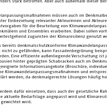
ders stark betroffen. Aber auch außerhalb dieser Be
delanpassungsmaßnahmen müssen auch im Denkmalber
nter Einbeziehung relevanter Akteurinnen und Akteur
htvorgaben für die Beurteilung von Klimawandelan
nkmälern und Ensembles erarbeiten. Dabei sollen vo
itestgehend zugunsten der Klimaresilienz genutzt w
bt es bereits denkmalschutzkonforme Klimawandelan
 nicht zu gefährden, kann Fassadenbegrünung beispi
rden. Eine effiziente außenliegende Verschattung ist 
lousien hinter geprägten Schabracken auch im Denkma
geeignete Informationsangebote (Broschüre, individuel
rme Klimawandelanpassungsmaßnahmen und entspre
klärt werden, da denkmalgerechte Lösungen häufig h
außerdem dafür einsetzen, dass auch der gesetzliche R
e aktuelle Bedarfslage angepasst wird und Klimaresil
 gewichtet wird.