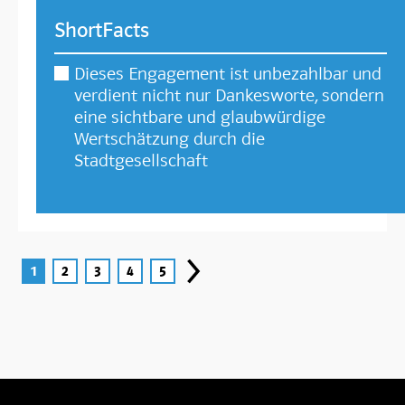
ShortFacts
Dieses Engagement ist unbezahlbar und
verdient nicht nur Dankesworte, sondern
eine sichtbare und glaubwürdige
Wertschätzung durch die
Stadtgesellschaft
1
2
3
4
5