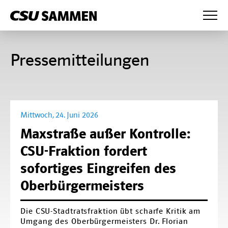
News
Pressemitteilungen
Wahlprogramm
Presse
Anträge
Mittwoch, 24. Juni 2026
Partei
Maxstraße außer Kontrolle:
CSU-Fraktion fordert
Mandatsträger
Fraktion
sofortiges Eingreifen des
Bezirksvorstand
Fraktionsvorstand
CSU Augsburg
Oberbürgermeisters
Kreisverband Augsburg-West
Mitglieder
Die CSU-Stadtratsfraktion übt scharfe Kritik am
Kreisverband Augsburg-Ost
Bürgermeister und Referenten
Umgang des Oberbürgermeisters Dr. Florian