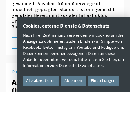
gewandelt: Aus dem früher überwiegend
industriell geprägten Standort ist ein gemischt
genutzter Bereich mit sozialer Infrastruktur,
Unternehmen, Einzelhandel und zunehmendem
Cookies, externe Dienste & Datenschutz
Rad- und Fußverkehr geworden.
Nach Ihrer Zustimmung verwenden wir Cookies um die
Anzeige zu optimieren. Zudem binden wir Skripte von
mehr
Facebook, Twitter, Instagram, Youtube und Podigee ein.
Dabei können personenbezogenen Daten an diese
Anbieter übermittelt werden. Bitte klicken Sie
hier
, um
Informationen zum Datenschutz zu erhalten.
Donnerstag, 11. Dezember 2025
Antrag: Einschätzung der
Alle akzeptieren
Ablehnen
Einstellungen
Überlegungen zu einer
(Innenstadt-) Ringlinie der
Straßenbahn
In der öffentlichen Debatte wird eine „Ringlinie“