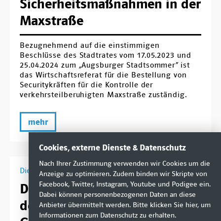
Sicherheitsmaßnahmen in der
Maxstraße
Bezugnehmend auf die einstimmigen
Beschlüsse des Stadtrates vom 17.05.2023 und
25.04.2024 zum „Augsburger Stadtsommer“ ist
das Wirtschaftsreferat für die Bestellung von
Securitykräften für die Kontrolle der
verkehrsteilberuhigten Maxstraße zuständig.
mehr
Cookies, externe Dienste & Datenschutz
Nach Ihrer Zustimmung verwenden wir Cookies um die
Dienstag, 23. Juni 2026
Anzeige zu optimieren. Zudem binden wir Skripte von
Facebook, Twitter, Instagram, Youtube und Podigee ein.
Dringlichkeitsantrag: Verbot
Dabei können personenbezogenen Daten an diese
der Nutzung von Smart
Anbieter übermittelt werden. Bitte klicken Sie
hier
, um
Informationen zum Datenschutz zu erhalten.