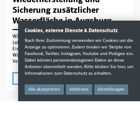
Sicherung zusätzlicher
Wasserfläche in Augsburg
Cookies, externe Dienste & Datenschutz
Während Augsburg in den vergangenen
Nach Ihrer Zustimmung verwenden wir Cookies um die
Jahrzehnten deutlich gewachsen ist, stehen pro
Anzeige zu optimieren. Zudem binden wir Skripte von
Einwohner heute deutlich weniger
Facebook, Twitter, Instagram, Youtube und Podigee ein.
Wasserflächen in Frei- und Hallenbädern zur
Dabei können personenbezogenen Daten an diese
Verfügung.
Anbieter übermittelt werden. Bitte klicken Sie
hier
, um
Informationen zum Datenschutz zu erhalten.
mehr
Alle akzeptieren
Ablehnen
Einstellungen
Mittwoch, 08. Juli 2026
Antrag: Weiterentwicklung
des Veteranentages in