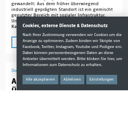
gewandelt: Aus dem früher überwiegend
industriell geprägten Standort ist ein gemischt
genutzter Bereich mit sozialer Infrastruktur,
Unternehmen, Einzelhandel und zunehmendem
Cookies, externe Dienste & Datenschutz
Rad- und Fußverkehr geworden.
Nach Ihrer Zustimmung verwenden wir Cookies um die
Anzeige zu optimieren. Zudem binden wir Skripte von
mehr
Facebook, Twitter, Instagram, Youtube und Podigee ein.
Dabei können personenbezogenen Daten an diese
Anbieter übermittelt werden. Bitte klicken Sie
hier
, um
Informationen zum Datenschutz zu erhalten.
Donnerstag, 11. Dezember 2025
Antrag: Einschätzung der
Alle akzeptieren
Ablehnen
Einstellungen
Überlegungen zu einer
(Innenstadt-) Ringlinie der
Straßenbahn
In der öffentlichen Debatte wird eine „Ringlinie“